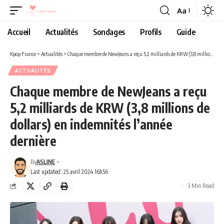
Aa
Accueil
Actualités
Sondages
Profils
Guide
Kpop France
>
Actualités
>
Chaque membre de NewJeans a reçu 5,2 milliards de KRW (3,8 millions de dollars) en indemnités l’année dernière
ACTUALITÉS
Chaque membre de NewJeans a reçu
5,2 milliards de KRW (3,8 millions de
dollars) en indemnités l’année
dernière
By
ASLINE
Last updated: 25 avril 2024 16h56
3 Min Read