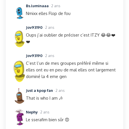
Bs.luminaaa
· 2 ans
Nmixx elles Flop de fou
Jov93190
· 2 ans
Oups j’ai oublier de préciser c’est ITZY 😂😂❤️
❤️
Jov93190
· 2 ans
C’est l’un de mes groupes préféré même si
elles ont eu en peu de mal elles ont largement
dominé la 4 eme gen
Just a kpop fan
· 2 ans
That is who I am 🎶
Nephy
· 2 ans
Le sserafim bien sûr 😍