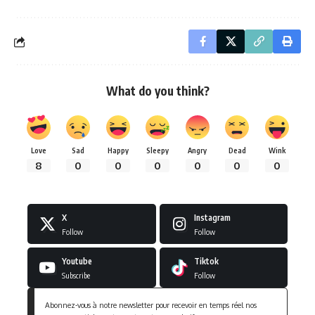
What do you think?
Love
Sad
Happy
Sleepy
Angry
Dead
Wink
8
0
0
0
0
0
0
X
Instagram
Follow
Follow
Youtube
Tiktok
Subscribe
Follow
Abonnez-vous à notre newsletter pour recevoir en temps réel nos