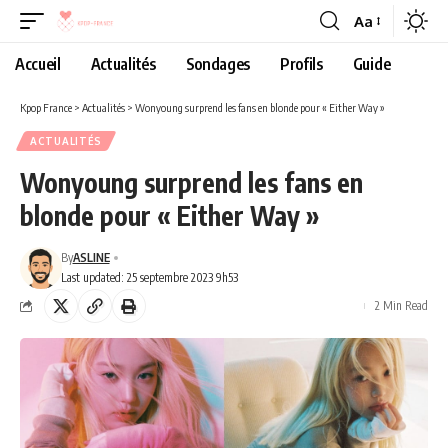
Aa
Accueil
Actualités
Sondages
Profils
Guide
Kpop France
>
Actualités
>
Wonyoung surprend les fans en blonde pour « Either Way »
ACTUALITÉS
Wonyoung surprend les fans en
blonde pour « Either Way »
By
ASLINE
Last updated: 25 septembre 2023 9h53
2 Min Read