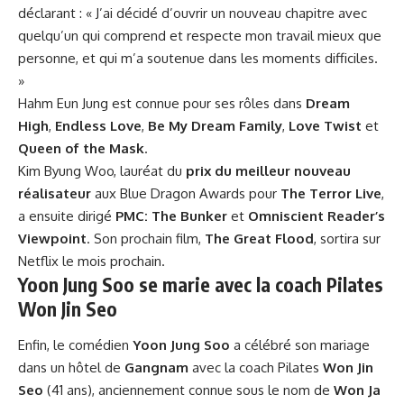
déclarant : « J’ai décidé d’ouvrir un nouveau chapitre avec
quelqu’un qui comprend et respecte mon travail mieux que
personne, et qui m’a soutenue dans les moments difficiles.
»
Hahm Eun Jung est connue pour ses rôles dans
Dream
High
,
Endless Love
,
Be My Dream Family
,
Love Twist
et
Queen of the Mask
.
Kim Byung Woo, lauréat du
prix du meilleur nouveau
réalisateur
aux Blue Dragon Awards pour
The Terror Live
,
a ensuite dirigé
PMC: The Bunker
et
Omniscient Reader’s
Viewpoint
. Son prochain film,
The Great Flood
, sortira sur
Netflix le mois prochain.
Yoon Jung Soo se marie avec la coach Pilates
Won Jin Seo
Enfin, le comédien
Yoon Jung Soo
a célébré son mariage
dans un hôtel de
Gangnam
avec la coach Pilates
Won Jin
Seo
(41 ans), anciennement connue sous le nom de
Won Ja