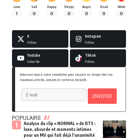
Love
Sad
Happy
Sleepy
Angry
Dead
Wink
1
0
0
0
0
0
0
X
Instagram
Follow
Follow
Youtube
Tiktok
Subscribe
Follow
Abonnez-vous à notre newsletter pour recevoir en temps réel nos
nouveaux articles, astuces et contenus exclusifs.
POPULAIRE
Analyse du clip « NORMAL » de BTS :
luxe, absurde et moments intimes
pour un MV qui fait déjà l’unanimité