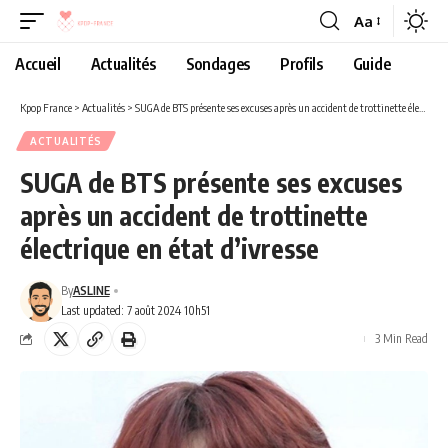
Aa
Accueil
Actualités
Sondages
Profils
Guide
Kpop France
>
Actualités
>
SUGA de BTS présente ses excuses après un accident de trottinette électrique en état d’ivresse
ACTUALITÉS
SUGA de BTS présente ses excuses
après un accident de trottinette
électrique en état d’ivresse
By
ASLINE
Last updated: 7 août 2024 10h51
3 Min Read