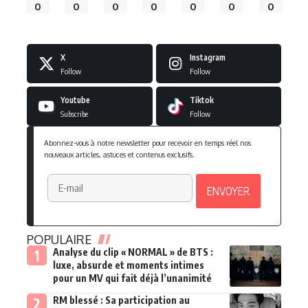
0
0
0
0
0
0
0
X
Instagram
Follow
Follow
Youtube
Tiktok
Subscribe
Follow
Abonnez-vous à notre newsletter pour recevoir en temps réel nos
nouveaux articles, astuces et contenus exclusifs.
POPULAIRE
Analyse du clip « NORMAL » de BTS :
luxe, absurde et moments intimes
pour un MV qui fait déjà l’unanimité
RM blessé : Sa participation au