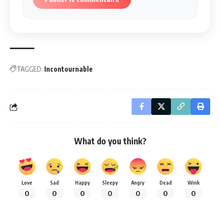
TAGGED:
Incontournable
What do you think?
Love
Sad
Happy
Sleepy
Angry
Dead
Wink
0
0
0
0
0
0
0