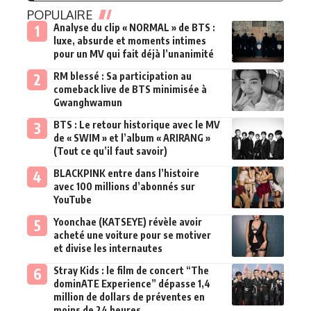
POPULAIRE
Analyse du clip « NORMAL » de BTS :
luxe, absurde et moments intimes
pour un MV qui fait déjà l’unanimité
RM blessé : Sa participation au
comeback live de BTS minimisée à
Gwanghwamun
BTS : Le retour historique avec le MV
de « SWIM » et l’album « ARIRANG »
(Tout ce qu’il faut savoir)
BLACKPINK entre dans l’histoire
avec 100 millions d’abonnés sur
YouTube
Yoonchae (KATSEYE) révèle avoir
acheté une voiture pour se motiver
et divise les internautes
Stray Kids : le film de concert “The
dominATE Experience” dépasse 1,4
million de dollars de préventes en
moins de 24 heures