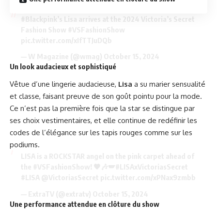
#Blackpink
’s Lisa arrives at the 2024 Victoria’s Secret
Fashion Show
#VSFashionShow
pic.twitter.com/xIfTTJuDQb
— W Magazine (@wmag)
October 15, 2024
Un look audacieux et sophistiqué
Vêtue d’une lingerie audacieuse,
Lisa
a su marier sensualité
et classe, faisant preuve de son goût pointu pour la mode.
Ce n’est pas la première fois que la star se distingue par
ses choix vestimentaires, et elle continue de redéfinir les
codes de l’élégance sur les tapis rouges comme sur les
podiums.
LISA is a ROCKSTAR angel on the pink carpet ahead of
the
#VSFashionShow
! 🖤🎶🪽
#LISAxVictoriasSecret
#LISA
@VictoriasSecret
pic.twitter.com/xPNax9zmbb
— ExtraTV (@extratv)
October 15, 2024
Une performance attendue en clôture du show