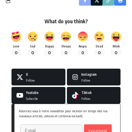
What do you think?
Love
Sad
Happy
Sleepy
Angry
Dead
Wink
0
0
0
0
0
0
0
X
Instagram
Follow
Follow
Youtube
Tiktok
Subscribe
Follow
Abonnez-vous à notre newsletter pour recevoir en temps réel nos
nouveaux articles, astuces et contenus exclusifs.