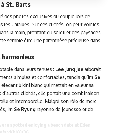
à St. Barts
ié des photos exclusives du couple lors de
ns les Caraïbes. Sur ces clichés, on peut voir les
s la main, profitant du soleil et des paysages
nte semble être une parenthèse précieuse dans
s harmonieux
otable dans leurs tenues :
Lee Jung Jae
arborait
ments simples et confortables, tandis qu’
Im Se
 élégant bikini blanc qui mettait en valeur sa
 d’autres clichés, elle portait une combinaison
urelle et intemporelle. Malgré son rôle de mère
sés,
Im Se Ryung
rayonne de jeunesse et de
ere spotted enjoying a beach date at Eden
om/gIyKbhXa3G