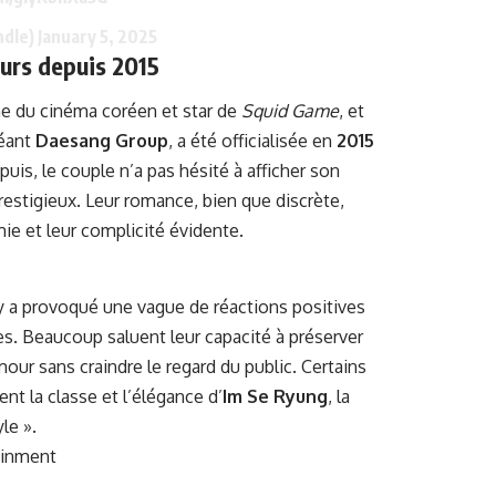
ndle)
January 5, 2025
eurs depuis 2015
ne du cinéma coréen et star de
Squid Game
, et
géant
Daesang Group
, a été officialisée en
2015
uis, le couple n’a pas hésité à afficher son
estigieux. Leur romance, bien que discrète,
mie et leur complicité évidente.
y a provoqué une vague de réactions positives
tes. Beaucoup saluent leur capacité à préserver
amour sans craindre le regard du public. Certains
t la classe et l’élégance d’
Im Se Ryung
, la
le ».
ainment