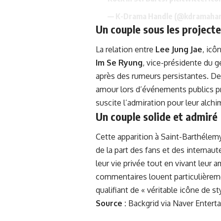
— K-Drama Handle (@kdramaha
Un couple sous les project
La relation entre
Lee Jung Jae
, icô
Im Se Ryung
, vice-présidente du 
après des rumeurs persistantes. Dep
amour lors d’événements publics pr
suscite l’admiration pour leur alchi
Un couple solide et admiré
Cette apparition à Saint-Barthélem
de la part des fans et des internau
leur vie privée tout en vivant leur 
commentaires louent particulièremen
qualifiant de « véritable icône de sty
Source :
Backgrid via Naver Entert