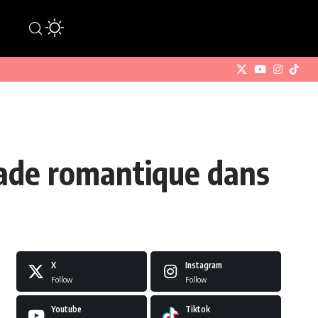
pade romantique dans
X
Instagram
Follow
Follow
Youtube
Tiktok