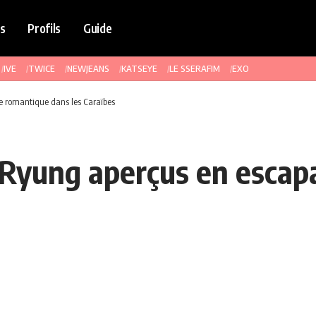
s
Profils
Guide
IVE
TWICE
NEWJEANS
KATSEYE
LE SSERAFIM
EXO
e romantique dans les Caraïbes
e Ryung aperçus en esca