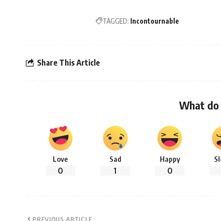
TAGGED:
Incontournable
Share This Article
What do 
Love
Sad
Happy
S
0
1
0
PREVIOUS ARTICLE