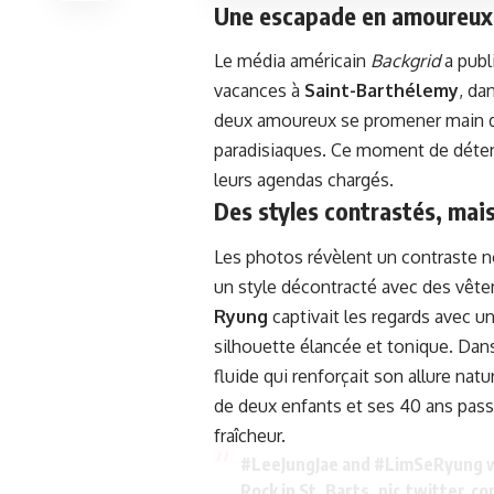
Une escapade en amoureux 
Le média américain
Backgrid
a publ
vacances à
Saint-Barthélemy
, da
deux amoureux se promener main dan
paradisiaques. Ce moment de déte
leurs agendas chargés.
Des styles contrastés, mai
Les photos révèlent un contraste n
un style décontracté avec des vête
Ryung
captivait les regards avec un
silhouette élancée et tonique. Dans
fluide qui renforçait son allure nat
de deux enfants et ses 40 ans pas
fraîcheur.
#LeeJungJae
and
#LimSeRyung
w
Rock in St. Barts.
pic.twitter.c