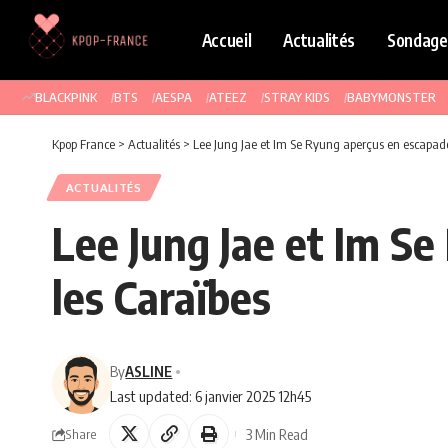
Accueil
Actualités
Sondage
BLACKPINK
BTS
AESPA
ATEEZ
STRAY KIDS
BABYMONSTER
Kpop France
>
Actualités
>
Lee Jung Jae et Im Se Ryung aperçus en escapad
ACTUALITÉS
Lee Jung Jae et Im S
les Caraïbes
By
ASLINE
Last updated: 6 janvier 2025 12h45
3 Min Read
Share