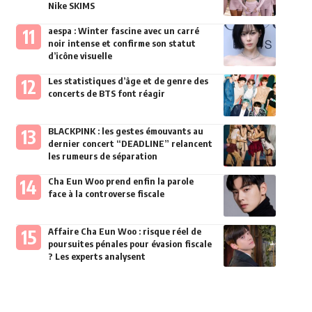
Nike SKIMS
aespa : Winter fascine avec un carré
noir intense et confirme son statut
d’icône visuelle
Les statistiques d’âge et de genre des
concerts de BTS font réagir
BLACKPINK : les gestes émouvants au
dernier concert “DEADLINE” relancent
les rumeurs de séparation
Cha Eun Woo prend enfin la parole
face à la controverse fiscale
Affaire Cha Eun Woo : risque réel de
poursuites pénales pour évasion fiscale
? Les experts analysent