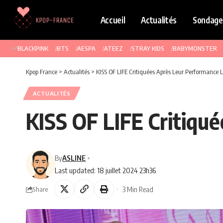
Accueil
Actualités
Sondage
BLACKPINK
BTS
AESPA
ATEEZ
STRAY KIDS
BABYMONSTER
Kpop France
>
Actualités
>
KISS OF LIFE Critiquées Après Leur Performance L
ACTUALITÉS
KISS OF LIFE Critiqu
By
ASLINE
Last updated: 18 juillet 2024 23h36
3 Min Read
Share