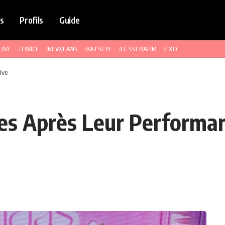
s
Profils
Guide
IVE
TWICE
NEWJEANS
KATSEYE
LE SSERAFIM
EXO
ive
ées Après Leur Performa