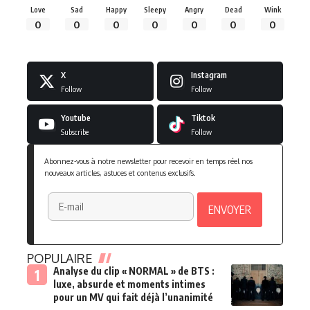
Love
Sad
Happy
Sleepy
Angry
Dead
Wink
0
0
0
0
0
0
0
X
Instagram
Follow
Follow
Youtube
Tiktok
Subscribe
Follow
Abonnez-vous à notre newsletter pour recevoir en temps réel nos
nouveaux articles, astuces et contenus exclusifs.
POPULAIRE
Analyse du clip « NORMAL » de BTS :
luxe, absurde et moments intimes
pour un MV qui fait déjà l’unanimité