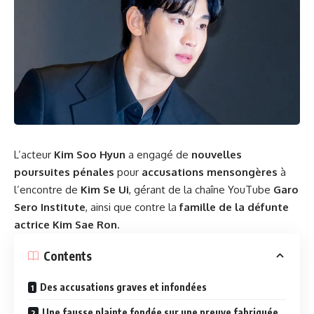
L’acteur
Kim Soo Hyun
a engagé de
nouvelles
poursuites pénales
pour
accusations mensongères
à
l’encontre de
Kim Se Ui
, gérant de la chaîne YouTube
Garo
Sero Institute
, ainsi que contre la
famille de la défunte
actrice Kim Sae Ron
.
Contents
Des accusations graves et infondées
Une fausse plainte fondée sur une preuve fabriquée