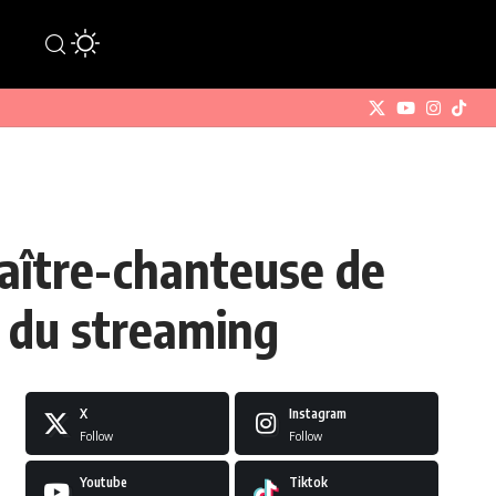
ître-chanteuse de
 du streaming
X
Instagram
Follow
Follow
Youtube
Tiktok