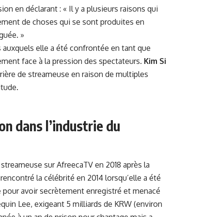
on en déclarant : « Il y a plusieurs raisons qui
llement de choses qui se sont produites en
guée. »
 auxquels elle a été confrontée en tant que
ment face à la pression des spectateurs.
Kim Si
rrière de streameuse en raison de multiples
itude.
n dans l’industrie du
e streameuse sur AfreecaTV en 2018 après la
rencontré la célébrité en 2014 lorsqu’elle a été
re pour avoir secrètement enregistré et menacé
quin Lee, exigeant 5 milliards de KRW (environ
amnée à un an de prison pour chantage mais a