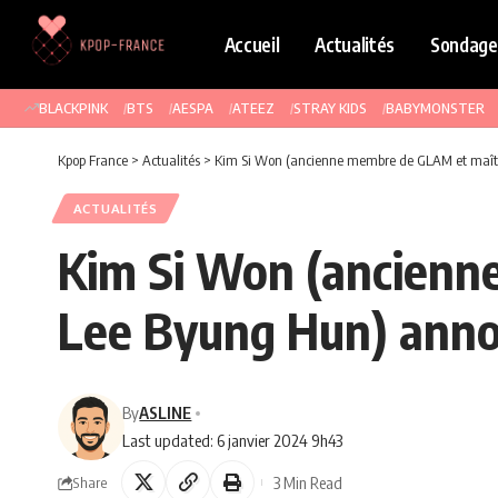
Accueil
Actualités
Sondage
BLACKPINK
BTS
AESPA
ATEEZ
STRAY KIDS
BABYMONSTER
Kpop France
>
Actualités
>
Kim Si Won (ancienne membre de GLAM et maîtr
ACTUALITÉS
Kim Si Won (ancienn
Lee Byung Hun) annon
By
ASLINE
Last updated: 6 janvier 2024 9h43
3 Min Read
Share