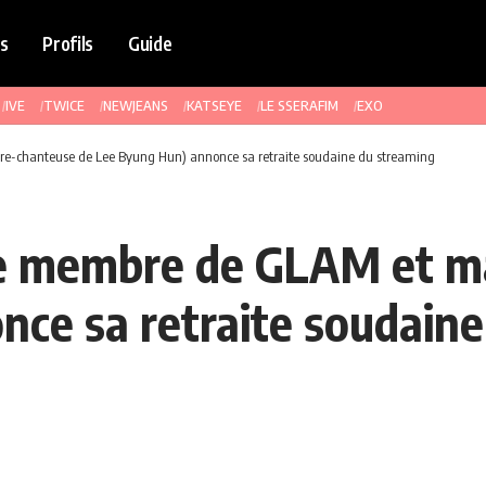
s
Profils
Guide
IVE
TWICE
NEWJEANS
KATSEYE
LE SSERAFIM
EXO
e-chanteuse de Lee Byung Hun) annonce sa retraite soudaine du streaming
e membre de GLAM et ma
ce sa retraite soudaine