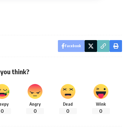
Facebook
you think?
leepy
Angry
Dead
Wink
0
0
0
0