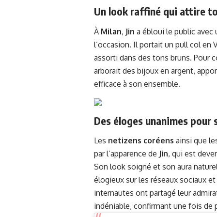
Un look raffiné qui attire t
À
Milan
,
Jin
a ébloui le public avec
l’occasion. Il portait un pull col 
assorti dans des tons bruns. Pour 
arborait des bijoux en argent, appo
efficace à son ensemble.
Des éloges unanimes pour s
Les
netizens coréens
ainsi que le
par l’apparence de
Jin
, qui est deve
Son look soigné et son aura natur
élogieux sur les réseaux sociaux e
internautes ont partagé leur admir
indéniable, confirmant une fois de 