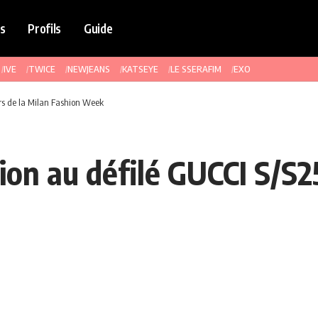
s
Profils
Guide
IVE
TWICE
NEWJEANS
KATSEYE
LE SSERAFIM
EXO
lors de la Milan Fashion Week
ion au défilé GUCCI S/S2