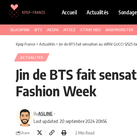
Accueil
Actualités
Sondage
BLACKPINK
BTS
AESPA
ATEEZ
STRAY KIDS
BABYMONSTER
Kpop France
>
Actualités
>
Jin de BTS fait sensation au défilé GUCCI S/S25 
ACTUALITÉS
Jin de BTS fait sensat
Fashion Week
By
ASLINE
Last updated: 20 septembre 2024 20h56
2 Min Read
Share