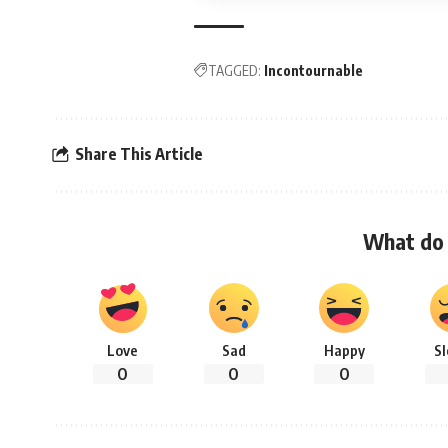
TAGGED:
Incontournable
Share This Article
What do 
Love
Sad
Happy
S
0
0
0