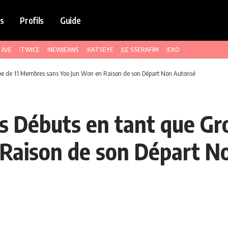
s
Profils
Guide
IVE
TWICE
NEWJEANS
KATSEYE
LE SSERAFIM
EXO
pe de 11 Membres sans Yoo Jun Won en Raison de son Départ Non Autorisé
s Débuts en tant que G
Raison de son Départ N