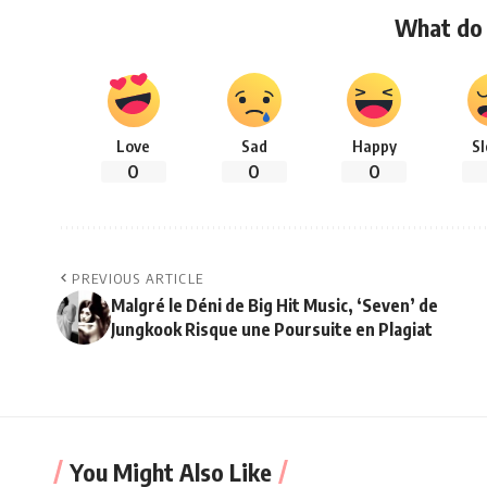
What do 
Love
Sad
Happy
S
0
0
0
PREVIOUS ARTICLE
Malgré le Déni de Big Hit Music, ‘Seven’ de
Jungkook Risque une Poursuite en Plagiat
You Might Also Like