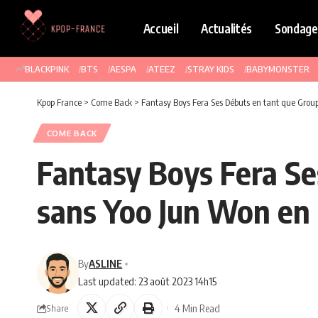
Accueil
Actualités
Sondage
BLACKPINK
BTS
AESPA
ATEEZ
STRAY KIDS
BABYMONSTER
Kpop France
>
Come Back
>
Fantasy Boys Fera Ses Débuts en tant que Grou
COME BACK
Fantasy Boys Fera Se
sans Yoo Jun Won en 
By
ASLINE
Last updated: 23 août 2023 14h15
4 Min Read
Share