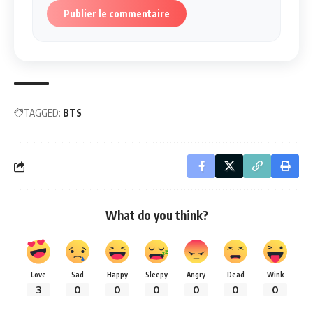
Publier le commentaire
TAGGED:
BTS
What do you think?
Love
Sad
Happy
Sleepy
Angry
Dead
Wink
3
0
0
0
0
0
0