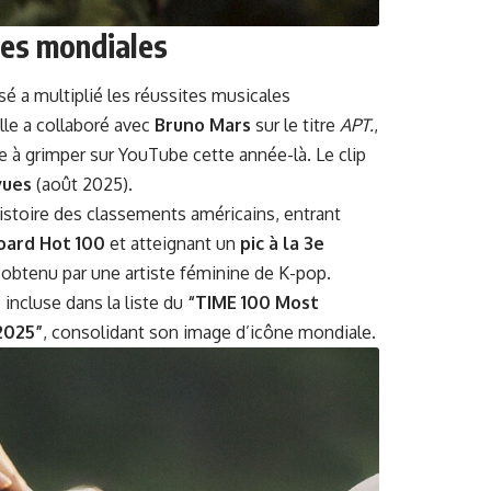
les mondiales
sé a multiplié les réussites musicales
lle a collaboré avec
Bruno Mars
sur le titre
APT.
,
de à grimper sur YouTube cette année-là. Le clip
vues
(août 2025).
stoire des classements américains, entrant
board Hot 100
et atteignant un
pic à la 3e
is obtenu par une artiste féminine de K-pop.
 incluse dans la liste du
“TIME 100 Most
2025”
, consolidant son image d’icône mondiale.