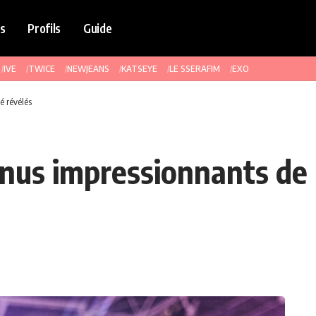
s
Profils
Guide
IVE
TWICE
NEWJEANS
KATSEYE
LE SSERAFIM
EXO
é révélés
nus impressionnants de 