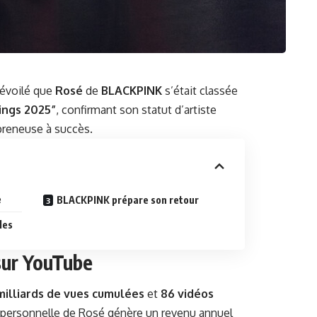
évoilé que
Rosé
de
BLACKPINK
s’était classée
ings 2025”
, confirmant son statut d’artiste
preneuse à succès.
e
BLACKPINK prépare son retour
les
sur YouTube
milliards de vues cumulées
et
86 vidéos
e personnelle de Rosé génère un revenu annuel