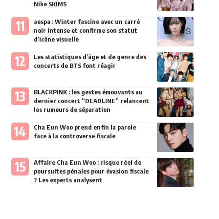
Nike SKIMS
aespa : Winter fascine avec un carré
noir intense et confirme son statut
d’icône visuelle
Les statistiques d’âge et de genre des
concerts de BTS font réagir
BLACKPINK : les gestes émouvants au
dernier concert “DEADLINE” relancent
les rumeurs de séparation
Cha Eun Woo prend enfin la parole
face à la controverse fiscale
Affaire Cha Eun Woo : risque réel de
poursuites pénales pour évasion fiscale
? Les experts analysent