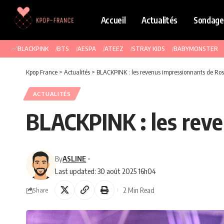
Accueil
Actualités
Sondage
BLACKPINK
BTS
AESPA
ATEEZ
STRAY KIDS
BABYMONSTER
Kpop France
>
Actualités
>
BLACKPINK : les revenus impressionnants de Ros
ACTUALITÉS
BLACKPINK : les reve
By
ASLINE
Last updated: 30 août 2025 16h04
2 Min Read
Share