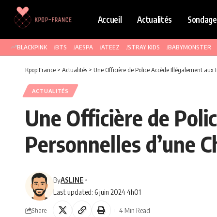
Accueil
Actualités
Sondage
BLACKPINK
BTS
AESPA
ATEEZ
STRAY KIDS
BABYMONSTER
Kpop France
>
Actualités
>
Une Officière de Police Accède Illégalement aux 
ACTUALITÉS
Une Officière de Poli
Personnelles d’une C
By
ASLINE
Last updated: 6 juin 2024 4h01
4 Min Read
Share