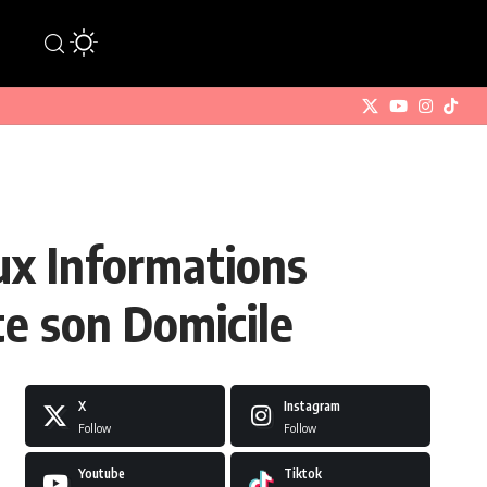
aux Informations
te son Domicile
X
Instagram
Follow
Follow
Youtube
Tiktok