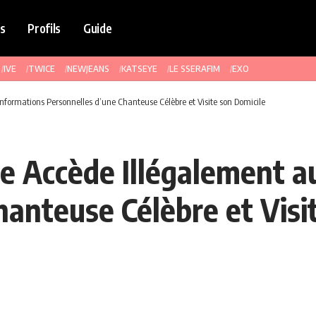
s
Profils
Guide
IVE
TWICE
NEWJEANS
KATSEYE
LE SSERAFIM
EXO
Informations Personnelles d’une Chanteuse Célèbre et Visite son Domicile
ce Accède Illégalement 
hanteuse Célèbre et Visi