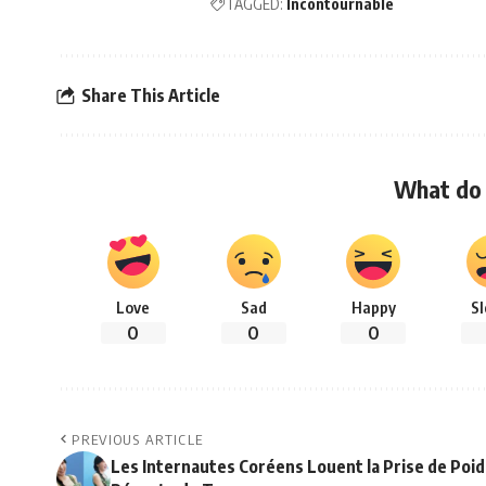
TAGGED:
Incontournable
Share This Article
What do 
Love
Sad
Happy
S
0
0
0
PREVIOUS ARTICLE
Les Internautes Coréens Louent la Prise de Poid