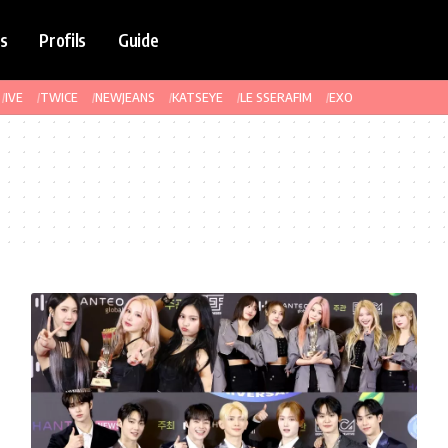
s
Profils
Guide
IVE
TWICE
NEWJEANS
KATSEYE
LE SSERAFIM
EXO